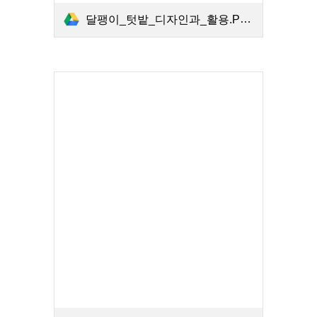
달팽이_텃밭_디자인과_활용.PDF