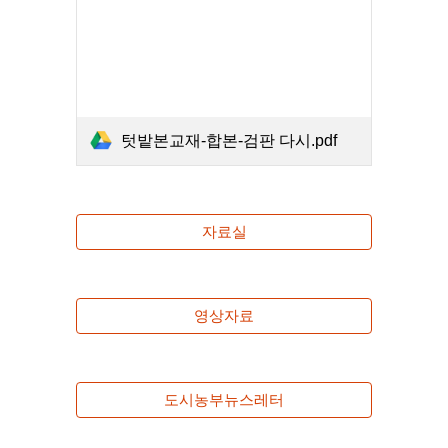
텃밭본교재-합본-검판 다시.pdf
자료실
영상자료
도시농부뉴스레터