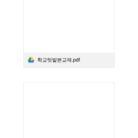
학교텃밭본교재.pdf