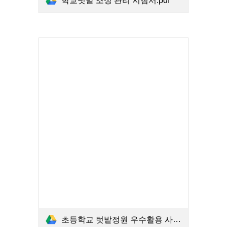
학교텃밭 조성 관리 지침서.pdf
초등학교 텃밭정원 우수활용 사례집.pdf