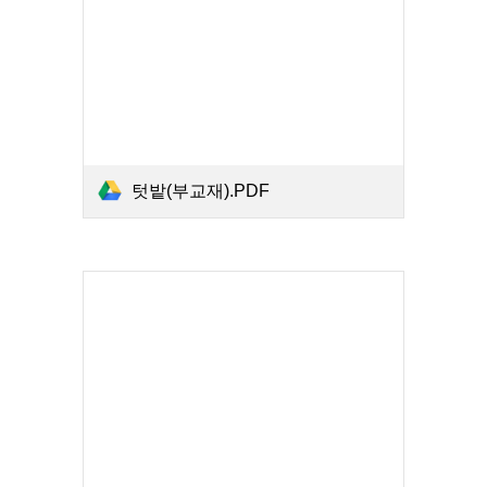
텃밭(부교재).PDF