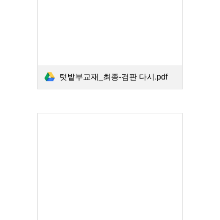
텃밭부교재_최종-검판 다시.pdf