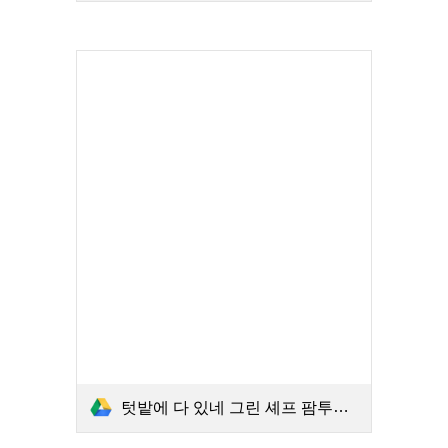
텃밭에 다 있네 그린 셰프 팜투테이블 제철레시피 (2권 가을·겨울).PDF