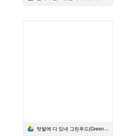
텃밭에 다 있네 그린푸드(Green Food) 녹색 식생활 교육 프로그램.PDF