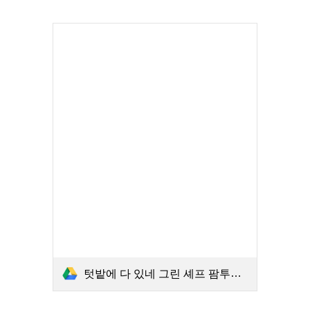
텃밭에 다 있네 그린 셰프 팜투테이블 제철레시피 (1권 봄·여름).PDF