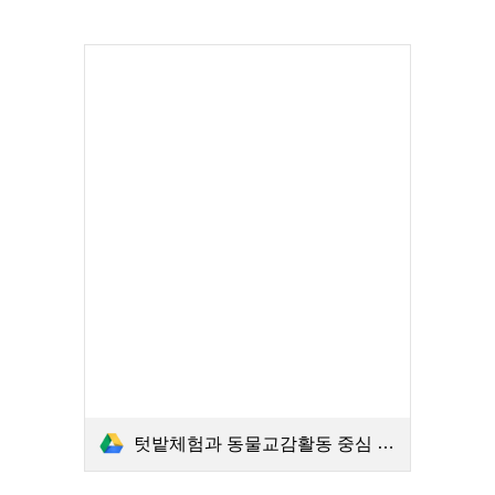
텃밭체험과 동물교감활동 중심 Dream텃밭.pdf