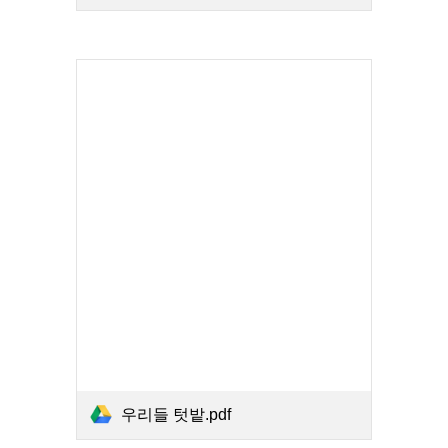
우리들 텃밭.pdf